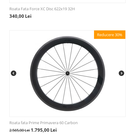
Roata Fata Force XC Disc 622x19 32H
340,00
Lei
Reducere 30%
Roata fata Prime Primavera 60 Carbon
1.795,00
Lei
2.565,00
Lei