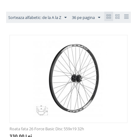
Sorteaza alfabetic: de la A la Z
36 pe pagina
Roata fata 26 Force Basic Disc 559x19 32h
330,00
Lei