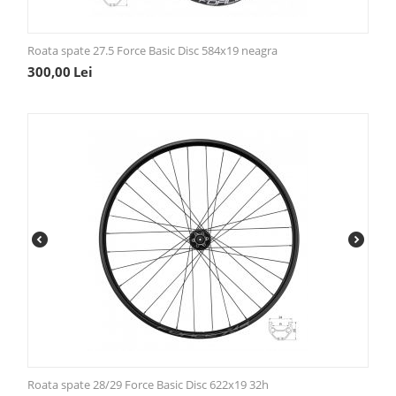
Roata spate 27.5 Force Basic Disc 584x19 neagra
300,00
Lei
Roata spate 28/29 Force Basic Disc 622x19 32h