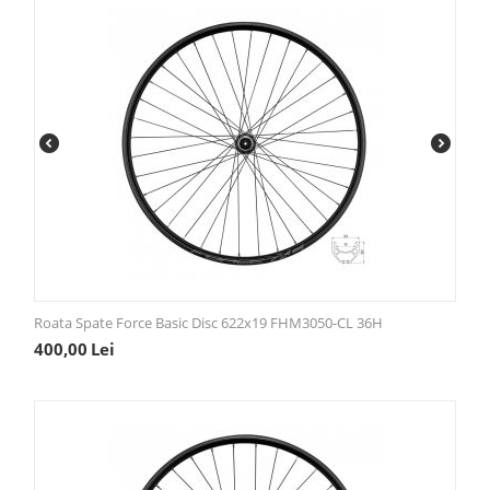
Roata Spate Force Basic Disc 622x19 FHM3050-CL 36H
400,00
Lei