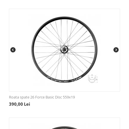
Roata spate 26 Force Basic Disc 559x19
390,00
Lei