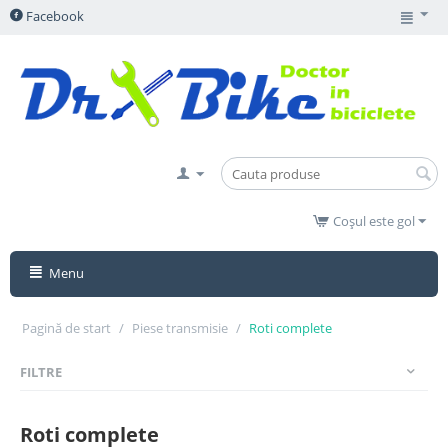
Facebook
Coșul este gol
Menu
Pagină de start
/
Piese transmisie
/
Roti complete
FILTRE
Roti complete