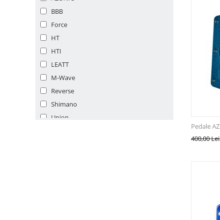
BBB
Force
HT
HTI
LEATT
M-Wave
Reverse
Shimano
Union
Pedale A
Sprint Bike
400,00
Lei