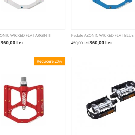
ZONIC WICKED FLAT ARGINTII
Pedale AZONIC WICKED FLAT BLUE
360,00
Lei
360,00
Lei
450,00
Lei
Reducere 20%