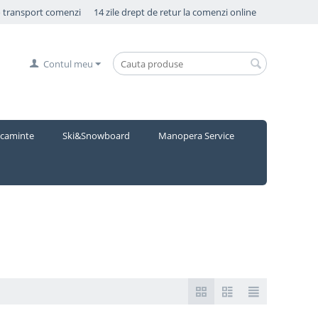
o transport comenzi
14 zile drept de retur la comenzi online
Contul meu
caminte
Ski&Snowboard
Manopera Service