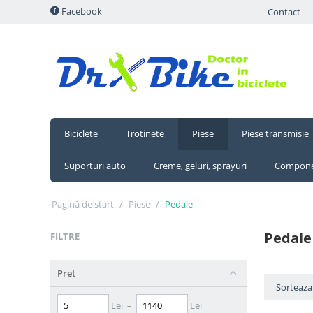
Facebook
Contact
Biciclete
Trotinete
Piese
Piese transmisie
Suporturi auto
Creme, geluri, sprayuri
Compone
Pagină de start
/
Piese
/
Pedale
Pedale
FILTRE
Pret
Sorteaza 
Lei
–
Lei