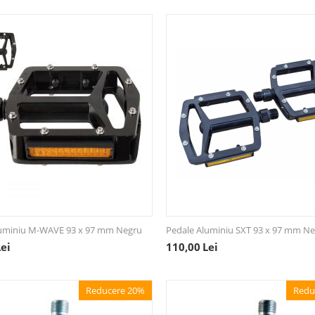
luminiu M-WAVE 93 x 97 mm Negru
Pedale Aluminiu SXT 93 x 97 mm N
Lei
110,00
Lei
Reducere 20%
Redu