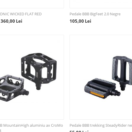
ZONIC WICKED FLAT RED
Pedale BBB BigFeet 2.0 Negre
360,00
Lei
105,00
Lei
BB MountainHigh aluminiu ax CroMo
Pedale BBB trekking SteadyRider n
t