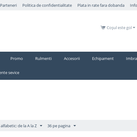
​Parteneri
Politica de confidentialitate
Plata in rate fara dobanda
Inf
Coșul este gol
Promo
Rulmenti
Accesorii
Echipament
Imbra
nte sevice
alfabetic: de la A la Z
36 pe pagina