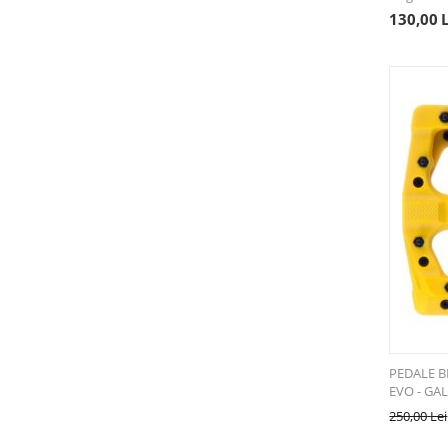
130,00
PEDALE 
EVO - GA
250,00
Lei