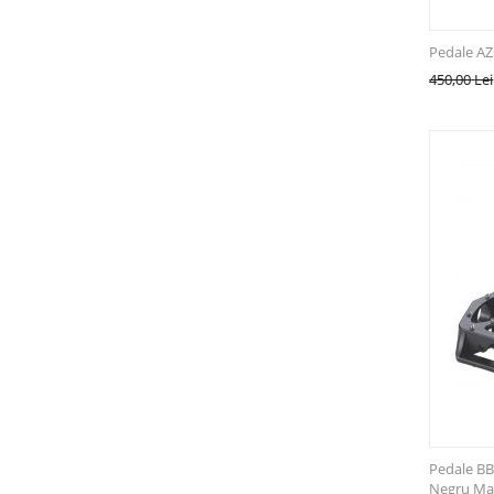
Pedale A
450,00
Lei
Pedale B
Negru Ma