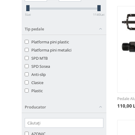
5
Lei
1140
Lei
Tip pedale
Platforma pini plastic
Platforma pini metalici
SPD MTB
SPD Sosea
Anti-slip
Clasice
Plastic
Pedale A
110,00
Producator
AZONIC