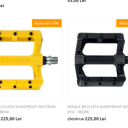
55,00
Lei
Lei
Reducere 10%
Redu
BICICLETA NUKEPROOF NEUTRON
PEDALE BICICLETA NUKEPROOF N
LBENE
EVO - NEGRE
225,00
Lei
225,00
Lei
250,00
Lei