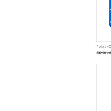
Pedale A
230,00
Lei