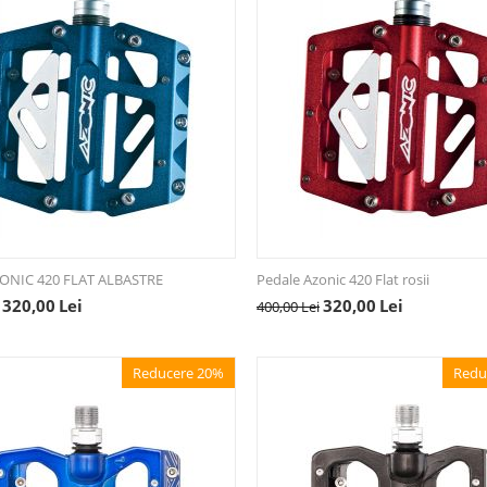
ZONIC 420 FLAT ALBASTRE
Pedale Azonic 420 Flat rosii
320,00
Lei
320,00
Lei
400,00
Lei
Reducere 20%
Redu