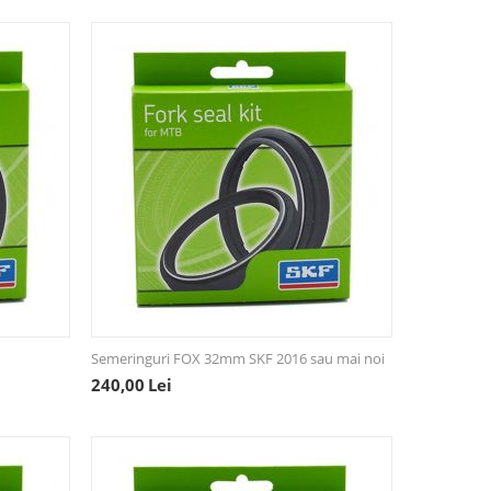
Semeringuri FOX 32mm SKF 2016 sau mai noi
240,00
Lei