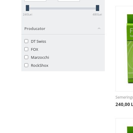
240
Lei
480
Lei
Producator
DT Swiss
FOX
Marzocchi
RockShox
Semering
240,00