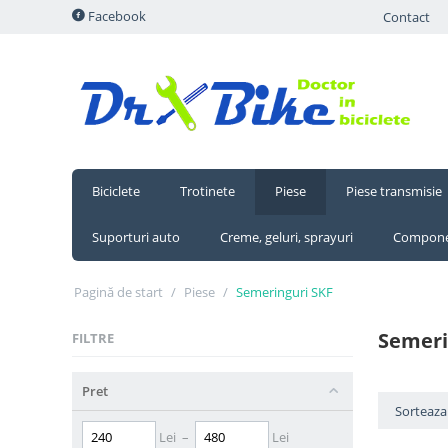
Facebook
Contact
Biciclete
Trotinete
Piese
Piese transmisie
Suporturi auto
Creme, geluri, sprayuri
Compone
Pagină de start
/
Piese
/
Semeringuri SKF
Semeri
FILTRE
Pret
Sorteaza 
Lei
–
Lei