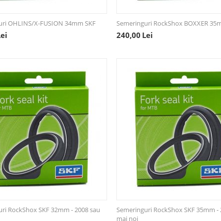
uri OHLINS/X-FUSION 34mm SKF
Semeringuri RockShox BOXXER 35
Lei
240,00
Lei
uri RockShox SKF 32mm - 2008 sau
Semeringuri RockShox SKF 35mm - 
mai noi