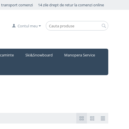
o transport comenzi
14 zile drept de retur la comenzi online
Contul meu
caminte
Ski&Snowboard
Manopera Service