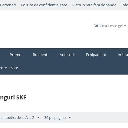
​Parteneri
Politica de confidentialitate
Plata in rate fara dobanda
Inf
Coșul este gol
Promo
Rulmenti
Accesorii
Echipament
Imbra
nte sevice
nguri SKF
alfabetic: de la A la Z
36 pe pagina