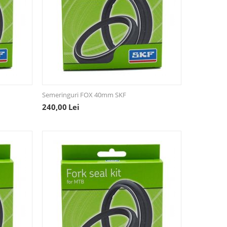
Semeringuri FOX 40mm SKF
240,00
Lei