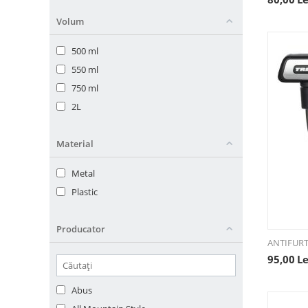
Volum
500 ml
550 ml
750 ml
2L
Material
Metal
Plastic
Producator
ANTIFURT
95,00
Le
Abus