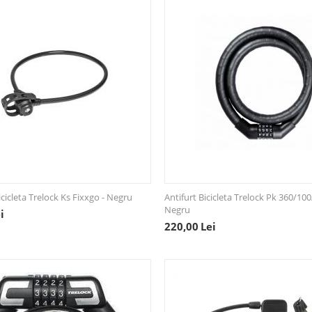
icicleta Trelock Ks Fixxgo - Negru
Antifurt Bicicleta Trelock Pk 360/100
Negru
i
220,00
Lei