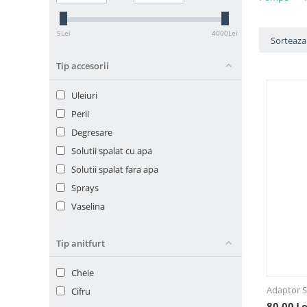
5
Lei
4000
Lei
Sorteaza 
Tip accesorii
Uleiuri
Perii
Degresare
Solutii spalat cu apa
Solutii spalat fara apa
Sprays
Vaselina
Tip anitfurt
Cheie
Adaptor S
Cifru
80,00
Le