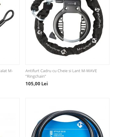
ralat M-
Antifurt Cadru cu Cheie si Lant M-WAVE
”Ringchain”
105,00
Lei