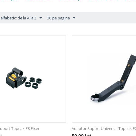
alfabetic: de la A la Z
36 pe pagina
uport Topeak F8 Fixer
Adaptor Suport Universal Topeak F
i
50,00
Lei