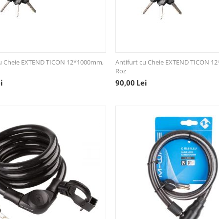
 cu Cheie EXTEND TICON 12*1000mm,
Antifurt cu Cheie EXTEND TICON 1
Roz
i
90,00
Lei