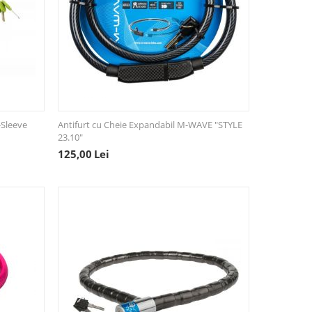
-Sleeve
Antifurt cu Cheie Expandabil M-WAVE "STYLE
23.10"
125,00
Lei