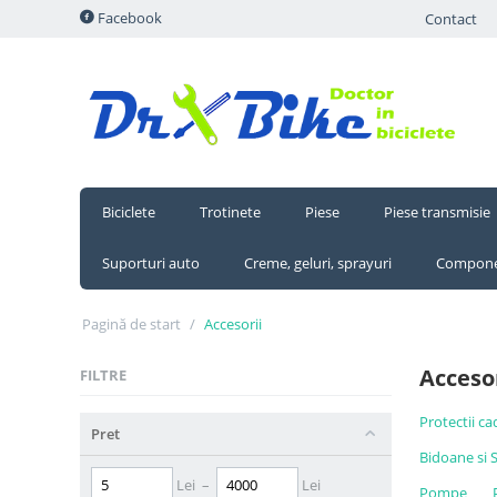
Facebook
Contact
Biciclete
Trotinete
Piese
Piese transmisie
Suporturi auto
Creme, geluri, sprayuri
Compone
Pagină de start
/
Accesorii
Accesor
FILTRE
Protectii c
Pret
Bidoane si 
Lei
–
Lei
Pompe