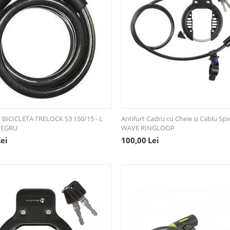
BICICLETA TRELOCK S3 150/15 - L
Antifurt Cadru cu Cheie si Cablu Spi
NEGRU
WAVE RINGLOOP
Lei
100,00
Lei