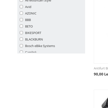
All Mountain Style
Avid
AZONIC
BBB
BETO
BIKESPORT
BLACKBURN
Bosch eBike Systems
Camlink
Continental
Dieffe
Antifurt B
ECHOWELL
90,00
Le
Elvedes
Fabric
Fivestars
Force
FOX