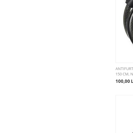
GIYO
iGPSPORT
KMC
KNOG
Luma
M-Wave
Muc-Off
Novatec
O'NEAL
ANTIFURT 
150 CM, 
Ottolock
100,00
P2R
Polisport
Proviz
REMA TIP TOP
Renthal
Reverse
RockShox