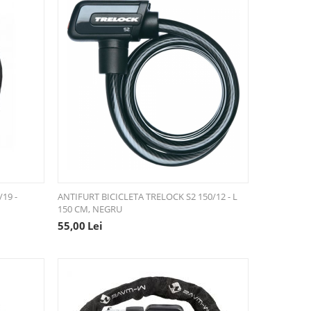
/19 -
ANTIFURT BICICLETA TRELOCK S2 150/12 - L
150 CM, NEGRU
55,00
Lei