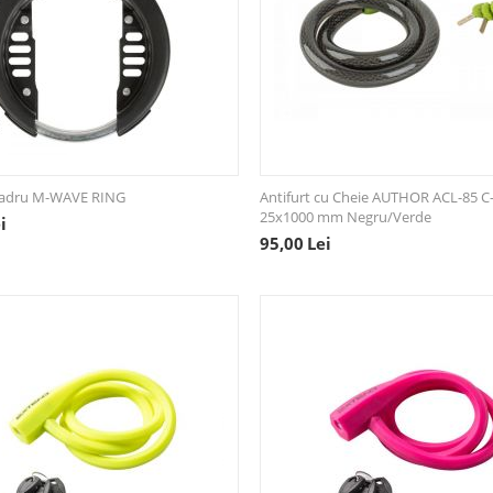
 Cadru M-WAVE RING
Antifurt cu Cheie AUTHOR ACL-85 C
25x1000 mm Negru/Verde
i
95,00
Lei