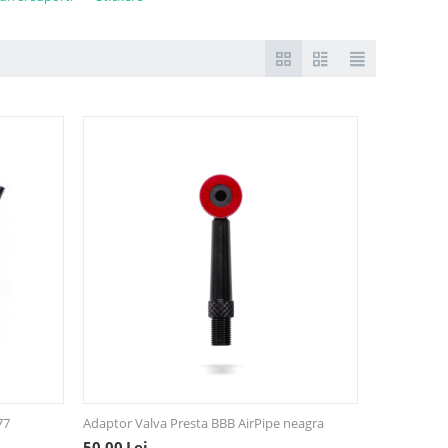
77
Adaptor Valva Presta BBB AirPipe neagra
50,00
Lei