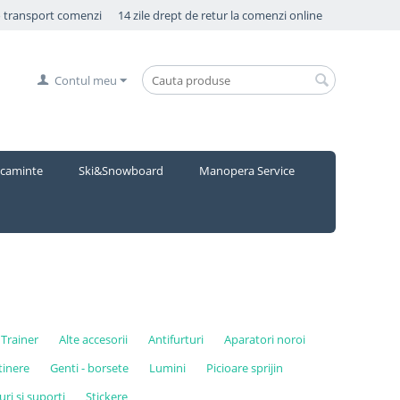
o transport comenzi
14 zile drept de retur la comenzi online
Contul meu
caminte
Ski&Snowboard
Manopera Service
Trainer
Alte accesorii
Antifurturi
Aparatori noroi
etinere
Genti - borsete
Lumini
Picioare sprijin
ri si suporti
Stickere