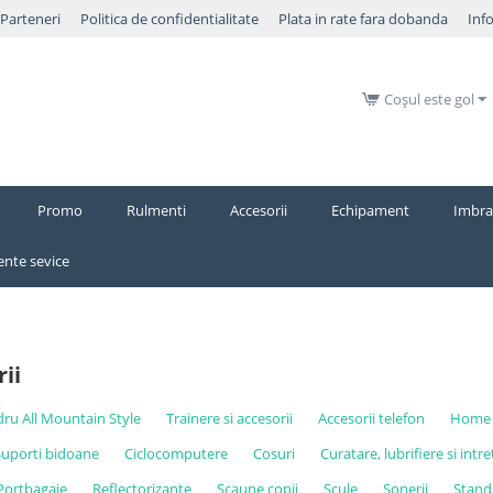
​Parteneri
Politica de confidentialitate
Plata in rate fara dobanda
Inf
Coșul este gol
Promo
Rulmenti
Accesorii
Echipament
Imbra
nte sevice
ii
adru All Mountain Style
Trainere si accesorii
Accesorii telefon
Home 
Suporti bidoane
Ciclocomputere
Cosuri
Curatare, lubrifiere si intr
Portbagaje
Reflectorizante
Scaune copii
Scule
Sonerii
Standu