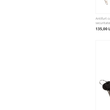
Antifurt 
securitate
135,00