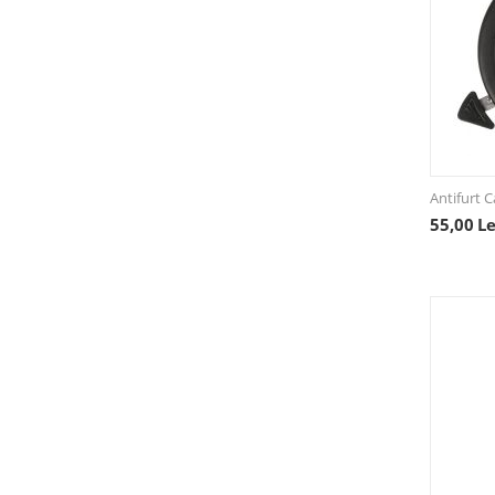
SALZMANN
Shimano
simpla
SP Connect
SRAM
STAR bluBIKE
Antifurt
Super B
55,00
Le
SYNPOWELL
Thule
Topeak
TRELOCK
Union
VAR TOOLS
VITTORIA
XLC
ZIPP