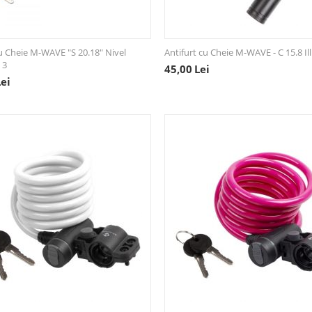
cu Cheie M-WAVE "S 20.18" Nivel
Antifurt cu Cheie M-WAVE - C 15.8 Ill
 3
45,00
Lei
Lei