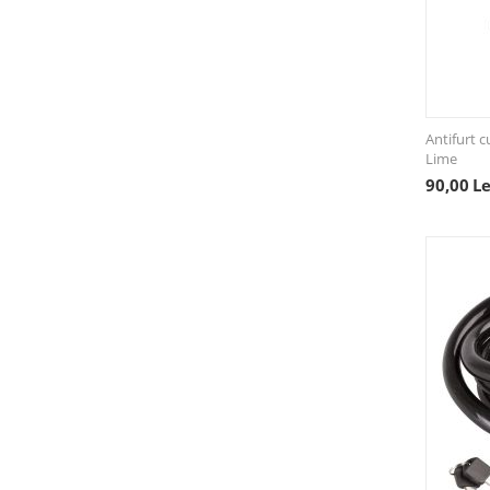
Sprint Bike
Antifurt
Lime
90,00
Le