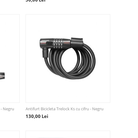
e - Negru
Antifurt Bicicleta Trelock Ks cu cifru - Negru
130,00
Lei