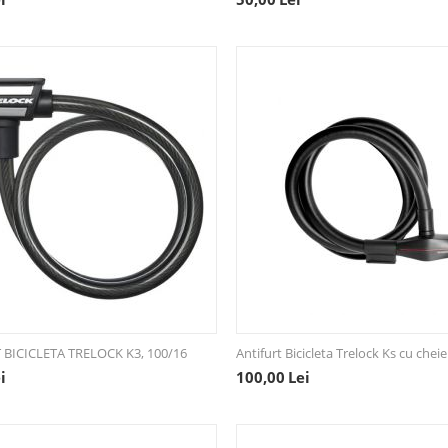
 BICICLETA TRELOCK K3, 100/16
Antifurt Bicicleta Trelock Ks cu chei
i
100,00
Lei