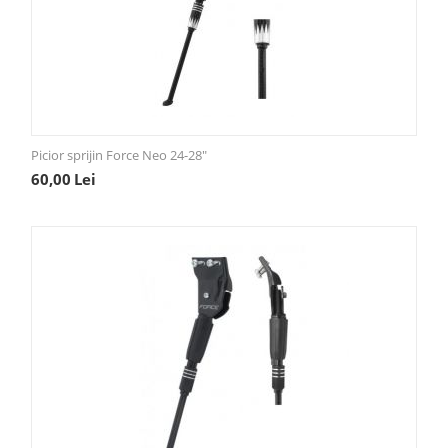
Picior sprijin Force Neo 24-28"
60,00
Lei