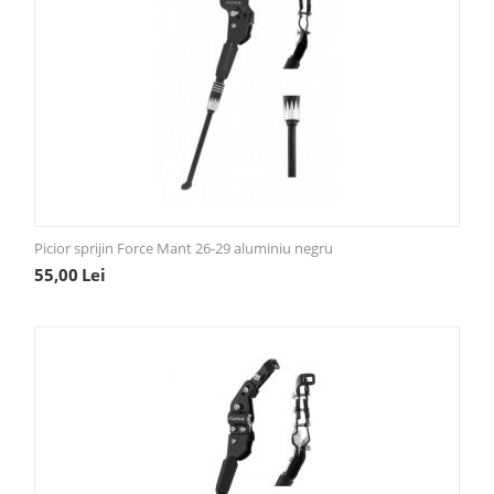
Picior sprijin Force Mant 26-29 aluminiu negru
55,00
Lei