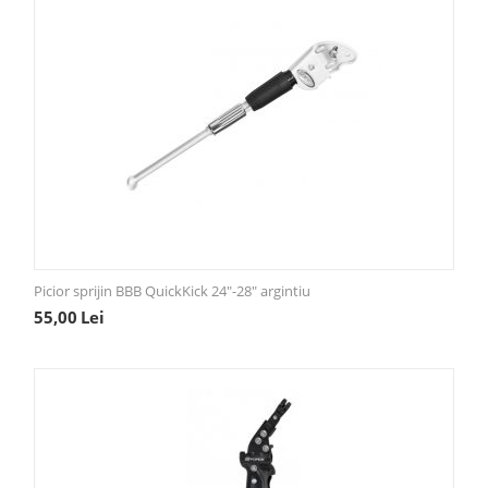
Picior sprijin BBB QuickKick 24"-28" argintiu
55,00
Lei