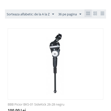
Sorteaza alfabetic: de la A la Z
36 pe pagina
BBB Picior BKS-01 SideKick 26-28 negru
100,00
Lei