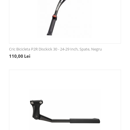
Cric Bicicleta P2R Disckick 30 - 24-29 Inch, Spate, Negru
110,00
Lei