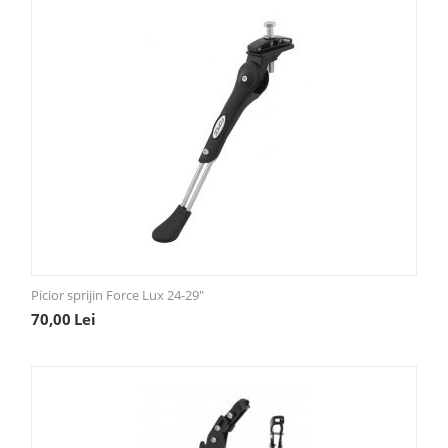
Picior sprijin Force Lux 24-29"
70,00
Lei