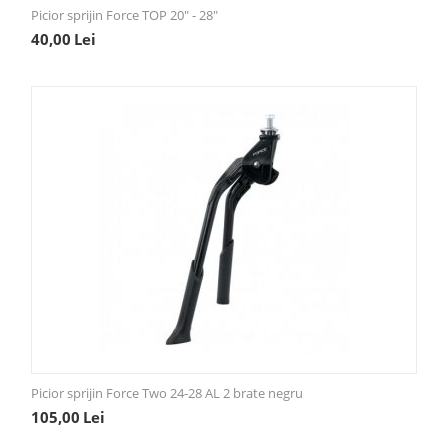
Picior sprijin Force TOP 20" - 28"
40,00
Lei
Picior sprijin Force Two 24-28 AL 2 brate negru
105,00
Lei