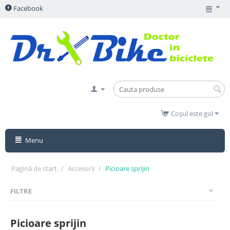
Facebook
Coșul este gol
Menu
Pagină de start
/
Accesorii
/
Picioare sprijin
FILTRE
Picioare sprijin