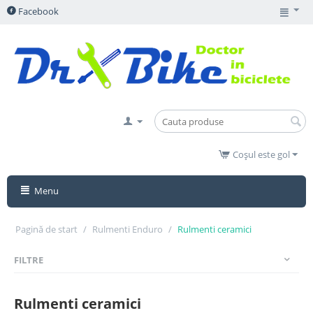
Facebook
Coșul este gol
Menu
Pagină de start
/
Rulmenti Enduro
/
Rulmenti ceramici
FILTRE
Rulmenti ceramici