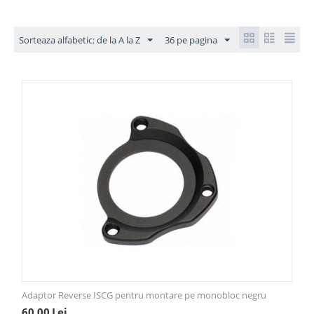
Sorteaza alfabetic: de la A la Z
36 pe pagina
Adaptor Reverse ISCG pentru montare pe monobloc negru
60,00
Lei