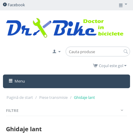
Facebook
Coșul este gol
Menu
Pagină de start
/
Piese transmisie
/
Ghidaje lant
FILTRE
Ghidaje lant