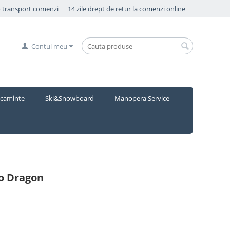
o transport comenzi
14 zile drept de retur la comenzi online
Contul meu
caminte
Ski&Snowboard
Manopera Service
to Dragon