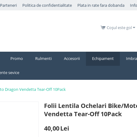
​Parteneri
Politica de confidentialitate
Plata in rate fara dobanda
Inf
Coșul este gol
Promo
Rulmenti
Accesorii
Echipament
Imbra
nte sevice
Moto Dragon Vendetta Tear-Off 10Pack
Folii Lentila Ochelari Bike/Mo
Vendetta Tear-Off 10Pack
40,00
Lei