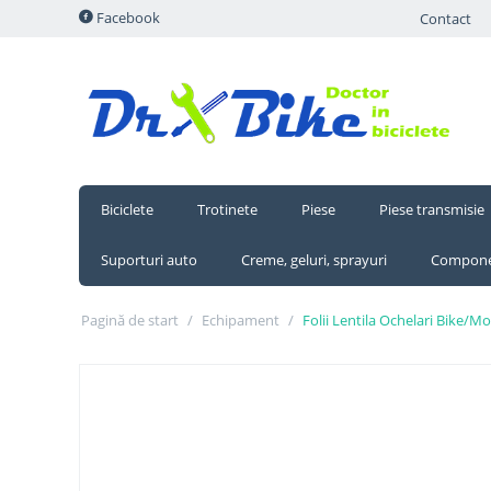
Facebook
Contact
Biciclete
Trotinete
Piese
Piese transmisie
Suporturi auto
Creme, geluri, sprayuri
Compone
Pagină de start
/
Echipament
/
Folii Lentila Ochelari Bike/