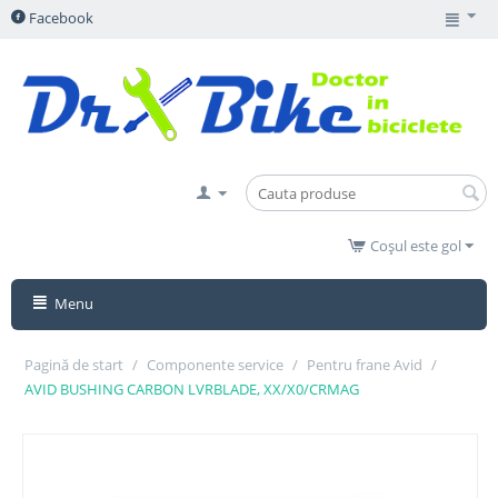
Facebook
Coșul este gol
Menu
Pagină de start
/
Componente service
/
Pentru frane Avid
/
AVID BUSHING CARBON LVRBLADE, XX/X0/CRMAG